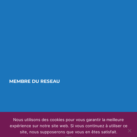
MEMBRE DU RESEAU
Nous utilisons des cookies pour vous garantir la meilleure
expérience sur notre site web. Si vous continuez à utiliser ce
site, nous supposerons que vous en êtes satisfait.
CONCEPTION
VETOONLINE
| TOUS DROITS RÉSERVÉS |
MENTIONS