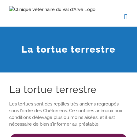
Passer
au
contenu
La tortue terrestre
La tortue terrestre
Les tortues sont des reptiles très anciens regroupés
sous l’ordre des Chéloniens. Ce sont des animaux aux
conditions d’élevage plus ou moins aisées, et il est
nécessaire de bien s’informer au préalable.