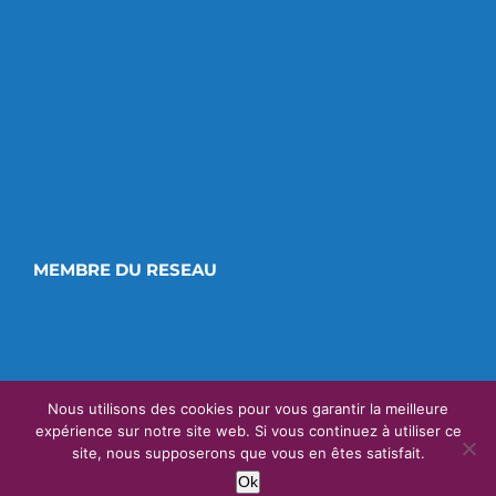
MEMBRE DU RESEAU
Nous utilisons des cookies pour vous garantir la meilleure
expérience sur notre site web. Si vous continuez à utiliser ce
site, nous supposerons que vous en êtes satisfait.
CONCEPTION
VETOONLINE
| TOUS DROITS RÉSERVÉS |
MENTIONS
LEGALES
|
CONDITIONS GÉNÉRALES DE FONCTIONNEMENT
Ok