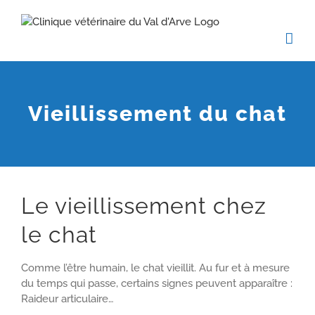
Passer
au
contenu
Vieillissement du chat
Le vieillissement chez
le chat
Comme l’être humain, le chat vieillit. Au fur et à mesure
du temps qui passe, certains signes peuvent apparaître :
Raideur articulaire…