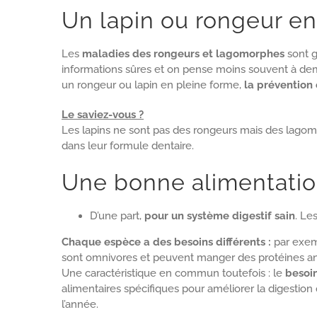
l'image
Un lapin ou rongeur en
agrandie
Les
maladies des rongeurs et lagomorphes
sont g
informations sûres et on pense moins souvent à dem
un rongeur ou lapin en pleine forme,
la prévention 
Le saviez-vous ?
Les lapins ne sont pas des rongeurs mais des lagom
dans leur formule dentaire.
Une bonne alimentatio
D’une part,
pour un système digestif sain
. Le
Chaque espèce a des besoins différents :
par exemp
sont omnivores et peuvent manger des protéines anim
Une caractéristique en commun toutefois : le
besoin
alimentaires spécifiques pour améliorer la digestio
l’année.