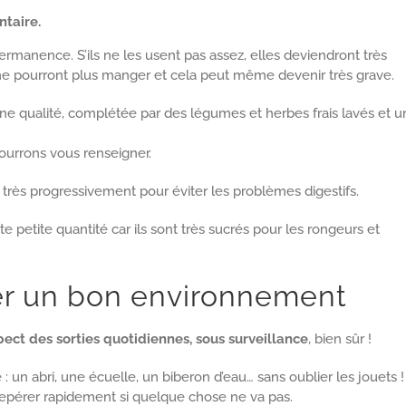
ntaire.
manence. S’ils ne les usent pas assez, elles deviendront très
s ne pourront plus manger et cela peut même devenir très grave.
ne qualité, complétée par des légumes et herbes frais lavés et u
ourrons vous renseigner.
it très progressivement pour éviter les problèmes digestifs.
e petite quantité car ils sont très sucrés pour les rongeurs et
éer un bon environnement
pect des sorties quotidiennes, sous surveillance
, bien sûr !
 un abri, une écuelle, un biberon d’eau… sans oublier les jouets !
repérer rapidement si quelque chose ne va pas.